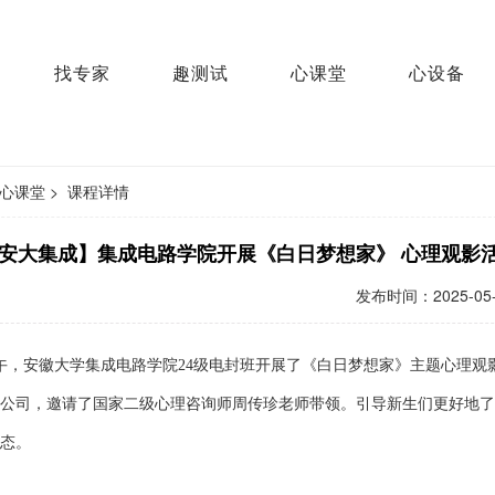
找专家
趣测试
心课堂
心设备
心课堂
>
课程详情
安大集成】集成电路学院开展《白日梦想家》 心理观影
发布时间：
2025-05
午，安徽大学集成电路学院
24级电封班开展了《白日梦想家》主题心理观
公司
，
邀请
了
国家
二
级心理咨询师
周传珍
老师带领。
引导新生们更好地了
态。