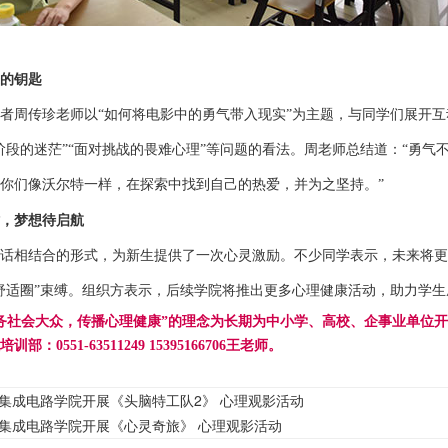
的钥匙
者
周传珍
老师以
“如何将电影中的勇气带入现实”为主题，与同学们展开
阶段的迷茫”“面对挑战的畏难心理”等问题的看法。
周
老师总结道：
“勇气
你们像沃尔特一样，在探索中找到自己的热爱，并为之坚持。”
，梦想待启航
话相结合的形式，为新生提供了一次心灵激励。不少同学表示，未来将更
舒适圈”束缚。组织方表示，后续
学院
将推出更多
心理健康
活动，助力
学生
务社会大众，传播心理健康”的理念为长期为中小学、高校、企事业单位
0551-63511249 15395166706王老师。
集成电路学院开展《头脑特工队2》 心理观影活动
集成电路学院开展《心灵奇旅》 心理观影活动