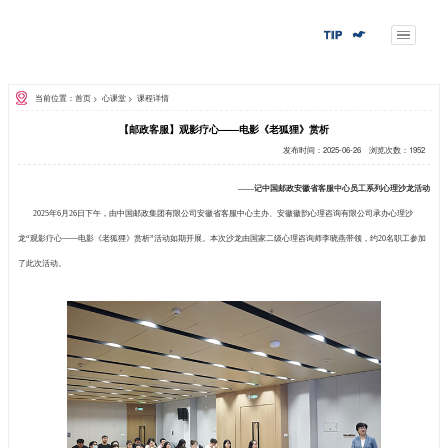
当前位置：首页
>
心课堂
>
课程详情
【邮政客服】观影疗心——电
—
2025年6月26日下午，由中国邮政集团有限公司安徽省客服
龙“观影疗心——电影《老狐狸》赏析”活动如期开展。本次沙龙由